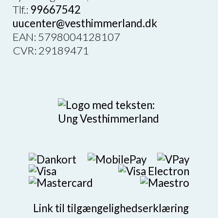
Tlf.:
99667542
uucenter@vesthimmerland.dk
EAN: 5798004128107
CVR: 29189471
Link til tilgængelighedserklæring