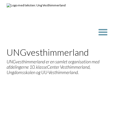
UNGvesthimmerland
UNGvesthimmerland er en samlet organisation med
afdelingerne 10. klasseCenter Vesthimmerland,
Ungdomsskolen og UU-Vesthimmerland.
UngVesthimmerland startede den 1. januar 2016.
Vi er en samlet organisation der består af:
UU Vejledning
Ungdomsskolen