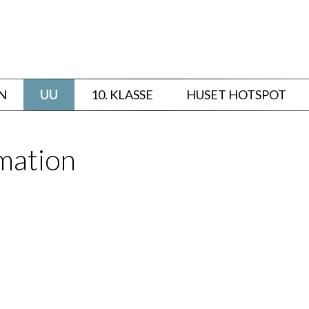
N
UU
10. KLASSE
HUSET HOTSPOT
mation