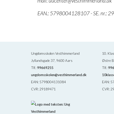
mail: uucenter@vesthimmerland.dk
EAN.: 5798004128107 - SE. nr.: 
Ungdomsskolen Vesthimmerland
10. Kla
Jyllandsgade 37, 9600 Aars
Østre B
Tlf.:
99669255
Tlf.:
99
ungdomsskolen@vesthimmerland.dk
10klass
EAN: 5798004131084
EAN: 5
CVR: 29189471
CVR: 2