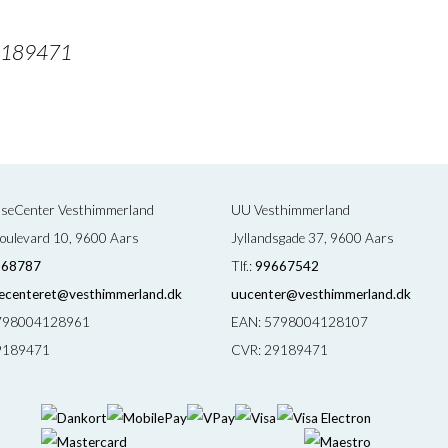
29189471
sseCenter Vesthimmerland
UU Vesthimmerland
oulevard 10, 9600 Aars
Jyllandsgade 37, 9600 Aars
668787
Tlf.:
99667542
ecenteret@vesthimmerland.dk
uucenter@vesthimmerland.dk
798004128961
EAN: 5798004128107
9189471
CVR: 29189471