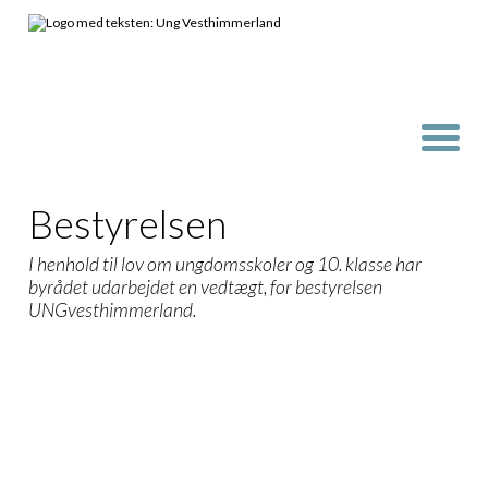
Bestyrelsen
I henhold til lov om ungdomsskoler og 10. klasse har
byrådet udarbejdet en vedtægt, for bestyrelsen
UNGvesthimmerland.
Trine Ibsen
Formand
Bjarne Søe
Næstfor
Janni Krag
Forældre