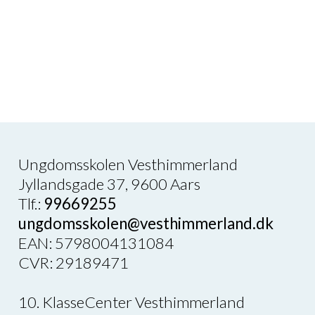
UU Vejledning oplysningspligt
160,04 KB
oktober 2023
Ungdomsskolen Vesthimmerland
Jyllandsgade 37, 9600 Aars
Tlf.:
99669255
ungdomsskolen@vesthimmerland.dk
EAN: 5798004131084
CVR: 29189471
10. KlasseCenter Vesthimmerland