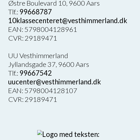
Østre Boulevard 10, 9600 Aars
Tlf.:
99668787
10klassecenteret@vesthimmerland.dk
EAN: 5798004128961
CVR: 29189471
UU Vesthimmerland
Jyllandsgade 37, 9600 Aars
Tlf.:
99667542
uucenter@vesthimmerland.dk
EAN: 5798004128107
CVR: 29189471