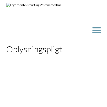
Oplysningspligt
I forbindelse med din sag behandler UU
Vesthimmerland forskellige personoplysninger om
dig, herunder personfølsomme oplysninger.
Oplysninger er registret i kommunens IT-systemer,
som overholder reglerne for behandling af
personoplysninger.