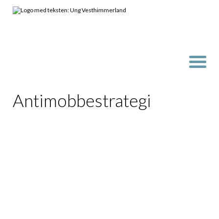
Antimobbestrategi
10. KlasseCenter
Vesthimmerland
vil være en
mobbefri skole