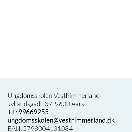
på centret - mobberen kan ikke.
Ved grov mobning kan den pågældende elev, blive
bedt om at forlade centret omgående.
Ungdomsskolen Vesthimmerland
Jyllandsgade 37, 9600 Aars
Tlf.:
99669255
ungdomsskolen@vesthimmerland.dk
EAN: 5798004131084