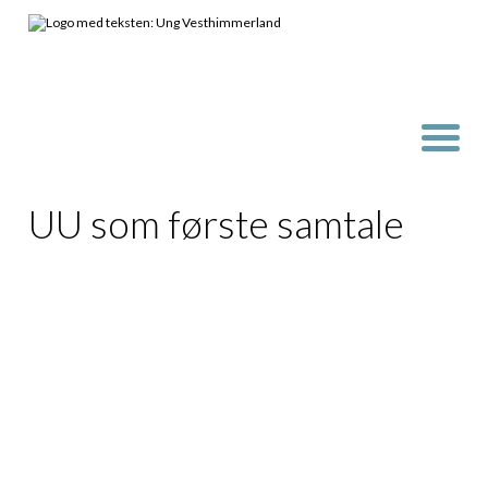
UU som første samtale
Alle unge mellem 18-29 år, der søger offentlig
forsørgelse, skal have en samtale med en UU-
vejleder, før en eventuel samtale med en rådgiver
på Jobcenteret.
Når du bliver 18 år, og ikke har mulighed for anden
forsørgelse (f.eks. SU, skoleydelse, FGU løn, TAMU