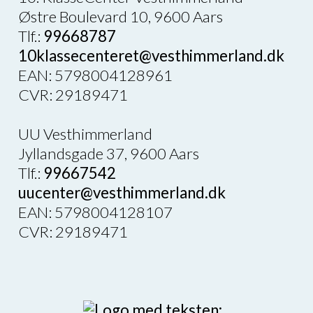
Østre Boulevard 10, 9600 Aars
Tlf.:
99668787
10klassecenteret@vesthimmerland.dk
EAN: 5798004128961
CVR: 29189471
UU Vesthimmerland
Jyllandsgade 37, 9600 Aars
Tlf.:
99667542
uucenter@vesthimmerland.dk
EAN: 5798004128107
CVR: 29189471