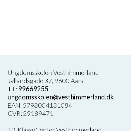
jobcentermedarbejderen. Her kan du få
information omkring mulighederne og kravene for
at få uddannelsesydelse.
Ungdomsskolen Vesthimmerland
Jyllandsgade 37, 9600 Aars
Tlf.:
99669255
ungdomsskolen@vesthimmerland.dk
EAN: 5798004131084
CVR: 29189471
10. KlasseCenter Vesthimmerland